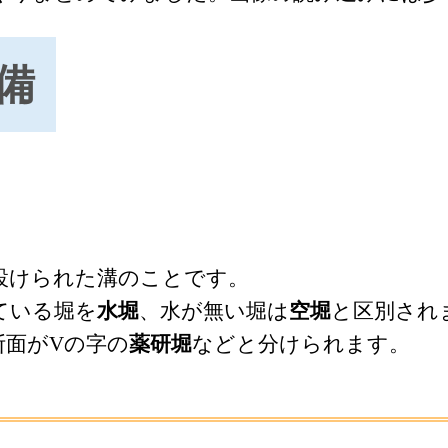
備
設けられた溝のことです。
ている堀を
水堀
、水が無い堀は
空堀
と区別され
断面がVの字の
薬研堀
などと分けられます。