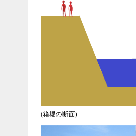
(箱堀の断面)