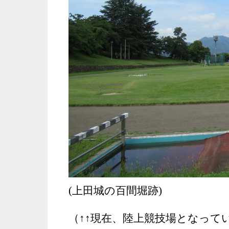
(上田城の百間堀跡)
（↑↑現在、陸上競技場となっ